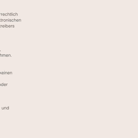
rrechtlich
ktronischen
reibers
,
nehmen.
 keinen
oder
g und